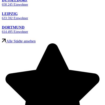
DÜSSELDORF
658.245 Einwohner
LEIPZIG
633.592 Einwohner
DORTMUND
614.495 Einwohner
Alle Städte ansehen